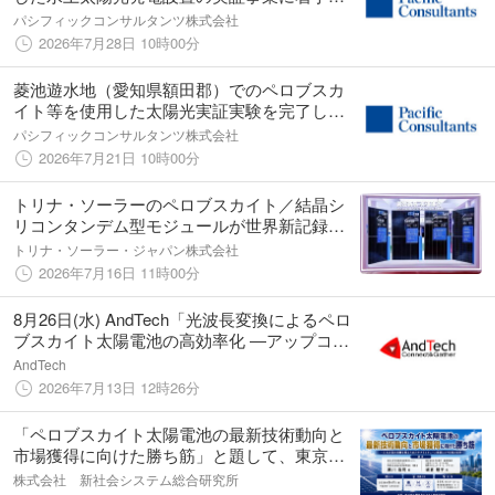
ます
パシフィックコンサルタンツ株式会社
2026年7月28日 10時00分
菱池遊水地（愛知県額田郡）でのペロブスカ
イト等を使用した太陽光実証実験を完了しま
した ～水インフラ空間を活用した新たな再生
パシフィックコンサルタンツ株式会社
可能エネルギー導入手法の有効性を確認～
2026年7月21日 10時00分
トリナ・ソーラーのペロブスカイト／結晶シ
リコンタンデム型モジュールが世界新記録を
樹立 ～ピーク出力907W、全面積モジュール
トリナ・ソーラー・ジャパン株式会社
効率29.2％を達成～
2026年7月16日 11時00分
8月26日(水) AndTech「光波長変換によるペロ
ブスカイト太陽電池の高効率化 ―アップコン
バージョン・量子切断材料の最新動向と実用
AndTech
化展望―」WEBオンライン Zoomセミナー講
2026年7月13日 12時26分
座を開講予定
「ペロブスカイト太陽電池の最新技術動向と
市場獲得に向けた勝ち筋」と題して、東京大
学先端科学技術研究センター 瀬川 浩司氏/
株式会社 新社会システム総合研究所