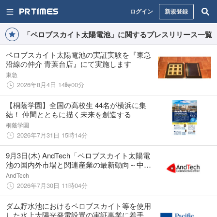
ログイン
新規登録
「ペロブスカイト太陽電池」に関するプレスリリース一覧
ペロブスカイト太陽電池の実証実験を『東急
沿線の仲介 青葉台店』にて実施します
東急
2026年8月4日 14時00分
【桐蔭学園】全国の高校生 44名が横浜に集
結！ 仲間とともに描く未来を創造する
桐蔭学園
2026年7月31日 15時14分
9月3日(木) AndTech「ペロブスカイト太陽電
池の国内外市場と関連産業の最新動向～中国
の量産加速・調達状況を含むサプライチェー
AndTech
ン全体像と事業化見通し～」WEBオンライン
2026年7月30日 11時04分
Zoomセミナーを開催予定
ダム貯水池におけるペロブスカイト等を使用
した水上太陽光発電設置の実証事業に着手し