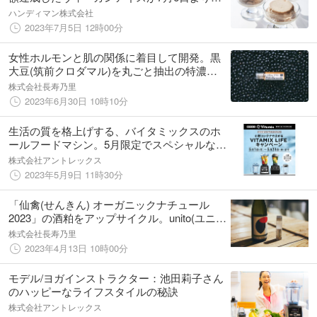
（木）一般発売開始。 ～3周年を記念した
ハンディマン株式会社
プレゼントキャンペーンも同時開催いたしま
2023年7月5日 12時00分
す～
女性ホルモンと肌の関係に着目して開発。黒
大豆(筑前クロダマル)を丸ごと抽出の特濃原
料美容液、Makuakeにて6/30(金)10:00先行販
株式会社長寿乃里
売開始。
2023年6月30日 10時10分
生活の質を格上げする、バイタミックスのホ
ールフードマシン。5月限定でスペシャルなセ
ットが発売中。
株式会社アントレックス
2023年5月9日 11時30分
「仙禽(せんきん) オーガニックナチュール
2023」の酒粕をアップサイクル。unito(ユニ
ト)の「酒粕グルコシド」がアップデートして
株式会社長寿乃里
先行販売開始
2023年4月13日 10時00分
モデル/ヨガインストラクター：池田莉子さん
のハッピーなライフスタイルの秘訣
株式会社アントレックス