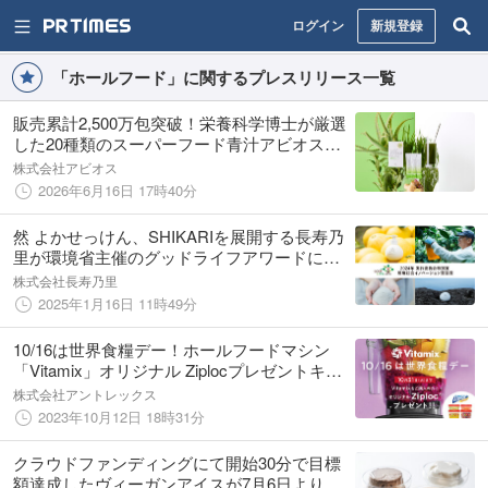
ログイン
新規登録
「ホールフード」に関するプレスリリース一覧
販売累計2,500万包突破！栄養科学博士が厳選
した20種類のスーパーフード青汁アビオス
「ベジパワープラス」
株式会社アビオス
2026年6月16日 17時40分
然 よかせっけん、SHIKARIを展開する長寿乃
里が環境省主催のグッドライフアワードにて
「環境社会イノベーション賞」を受賞！
株式会社長寿乃里
2025年1月16日 11時49分
10/16は世界食糧デー！ホールフードマシン
「Vitamix」オリジナル Ziplocプレゼントキャ
ンペーン実施中
株式会社アントレックス
2023年10月12日 18時31分
クラウドファンディングにて開始30分で目標
額達成したヴィーガンアイスが7月6日より