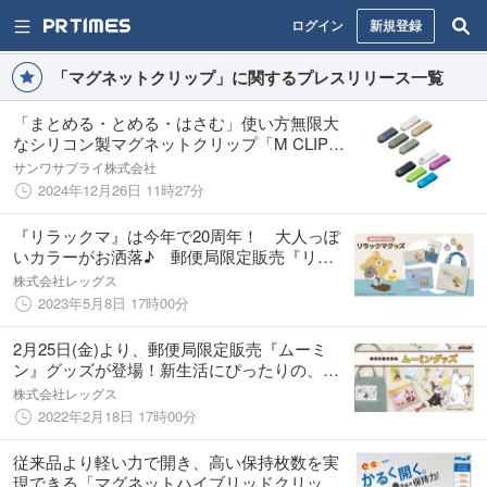
ログイン
新規登録
「マグネットクリップ」に関するプレスリリース一覧
「まとめる・とめる・はさむ」使い方無限大
なシリコン製マグネットクリップ「M CLIP」
を発売
サンワサプライ株式会社
2024年12月26日 11時27分
『リラックマ』は今年で20周年！ 大人っぽ
いカラーがお洒落♪ 郵便局限定販売『リラ
ックマ』グッズが登場！
株式会社レッグス
2023年5月8日 17時00分
2月25日(金)より、郵便局限定販売『ムーミ
ン』グッズが登場！新生活にぴったりの、便
利でかわいいグッズが大集合！
株式会社レッグス
2022年2月18日 17時00分
従来品より軽い力で開き、高い保持枚数を実
現できる「マグネットハイブリッドクリッ