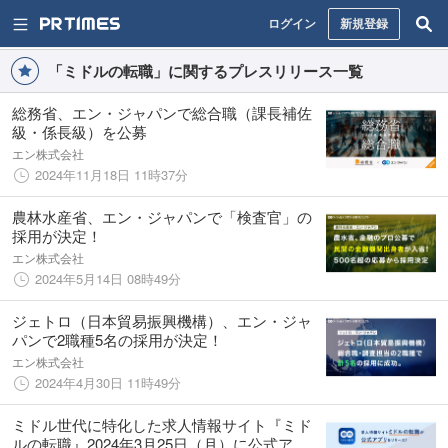
ログイン
新規登録
「ミドルの転職」に関するプレスリリース一覧
総務省、エン・ジャパンで総合職（課長補佐
級・係長級）を公募
エン株式会社
2024年11月18日 11時37分
農林水産省、エン・ジャパンで「検査官」の
採用が決定！
エン株式会社
2024年5月14日 08時49分
ジェトロ（日本貿易振興機構）、エン・ジャ
パンで2職種5名の採用が決定！
エン株式会社
2024年4月30日 11時49分
ミドル世代に特化した求人情報サイト『ミド
ルの転職』2024年3月25日（月）に公式アプ