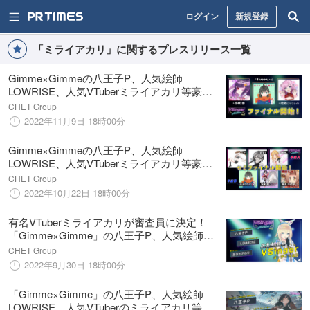
ログイン
新規登録
「ミライアカリ」に関するプレスリリース一覧
Gimme×Gimmeの八王子P、人気絵師
LOWRISE、人気VTuberミライアカリ等豪華
布陣でデビュー！「VSinger Audition 2022
CHET Group
Vol.2」ファイナル審査が11月6日に開始！
2022年11月9日 18時00分
Gimme×Gimmeの八王子P、人気絵師
LOWRISE、人気VTuberミライアカリ等豪華
布陣でデビュー！「VSinger Audition 2022
CHET Group
Vol.2」セミファイナルが10月20日に開始
2022年10月22日 18時00分
有名VTuberミライアカリが審査員に決定！
「Gimme×Gimme」の八王子P、人気絵師
LOWRISE等豪華布陣でデビュー！「VSinger
CHET Group
Audition 2022 Vol.2」エントリー受付中
2022年9月30日 18時00分
「Gimme×Gimme」の八王子P、人気絵師
LOWRISE、人気VTuberのミライアカリ等豪