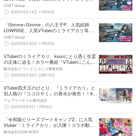
華布陣でデビュー！「VSinger Audition 2022
CHET Group
Vol.2」予選Bがエントリー開始！
2022年9月14日 11時00分
「Gimme×Gimme」の八王子P、人気絵師
LOWRISE、人気VTuberのミライアカリ等、
豪華布陣でデビュー！「VSinger Audition 2022
CHET Group
Vol.2」が8月30日より開始！
2022年8月30日 11時00分
VTuberのミライアカリ、ksonにとり憑く生霊
の正体に迫る！ホラー番組『VTuberにこんな
生霊が憑いてました』を8月30日（火）20時
株式会社ドワンゴ ニコニコ事業本部
からニコニコで生放送
2022年8月26日 22時15分
VTuber四天王のひとり、『ミライアカリ』と
別人格の『ココロヤミ』の香水が発売！！8月
4日(木)予約販売開始
フェアリーテイル株式会社
2022年8月4日 17時00分
「令和版ビリーズブートキャンプ2」に人気
Vtuber「ミライアカリ」が入隊！コラボ動画
公開！
株式会社LEAN BODY