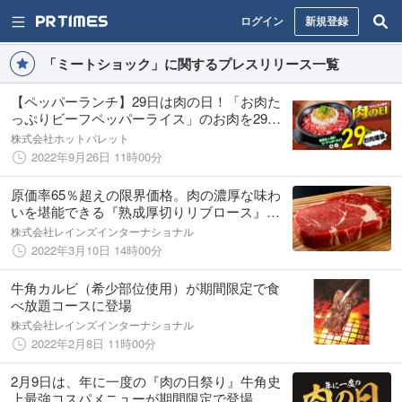
ログイン
新規登録
「ミートショック」に関するプレスリリース一覧
【ペッパーランチ】29日は肉の日！「お肉た
っぷりビーフペッパーライス」のお肉を29%
増量！！9月29日(木)限りのキャンペーンを開
株式会社ホットパレット
催！
2022年9月26日 11時00分
原価率65％超えの限界価格。肉の濃厚な味わ
いを堪能できる『熟成厚切りリブロース』発
売
株式会社レインズインターナショナル
2022年3月10日 14時00分
牛角カルビ（希少部位使用）が期間限定で食
べ放題コースに登場
株式会社レインズインターナショナル
2022年2月8日 11時00分
2月9日は、年に一度の『肉の日祭り』牛角史
上最強コスパメニューが期間限定で登場