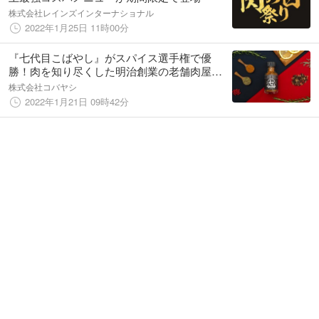
株式会社レインズインターナショナル
2022年1月25日 11時00分
『七代目こばやし』がスパイス選手権で優
勝！肉を知り尽くした明治創業の老舗肉屋が
アウトドアに着目して開発。老舗肉屋が逆境
株式会社コバヤシ
を打破する強力な一手
2022年1月21日 09時42分