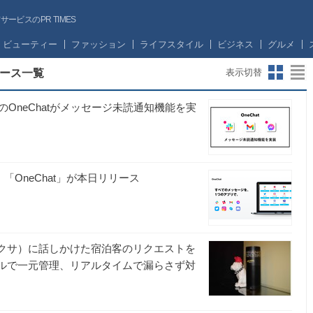
ビスのPR TIMES
ビューティー
ファッション
ライフスタイル
ビジネス
グルメ
ース一覧
表示切替
OneChatがメッセージ未読通知機能を実
「OneChat」が本日リリース
ー アレクサ）に話しかけた宿泊客のリクエストを
ツールで一元管理、リアルタイムで漏らさず対