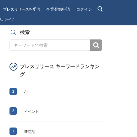
プレスリリースを受信
企業登録申請
ログイン
スポーツ
検索
検索
プレスリリース キーワードランキン
グ
1
AI
2
イベント
3
新商品