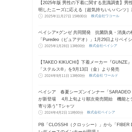
【2025年版 男性の下着に関する意識調査】男
明したニーズに応える［超気持ちいいパンツ］
株式会社ワコール
2025年11月27日 15時00分
ベイシア×グンゼ 共同開発 抗菌防臭・消臭
「Puredeo（ピュアデオ）」1月29日よりベイ
株式会社ベイシア
2025年1月28日 13時00分
【TAKEO KIKUCHI】下着メーカー『GU
「ステルス®」を9月13日（金）より発売
株式会社 ワールド
2024年9月11日 13時00分
ベイシア 春夏シーズンインナー「SARADEO
が新登場 4月上旬より順次発売開始 機能とデ
寄り添う” Tシャツ
株式会社ベイシア
2024年4月2日 11時00分
PB「CLOSSHI（クロッシー）」から「FIB
レディースのインナーが登場！