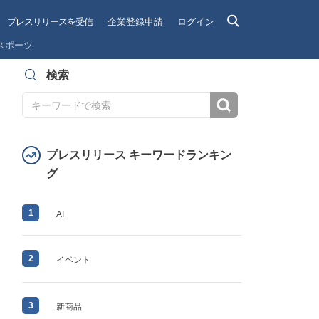
プレスリリースを受信
企業登録申請
ログイン
スポーツ
検索
検索
プレスリリース キーワードランキン
グ
1
AI
2
イベント
3
新商品