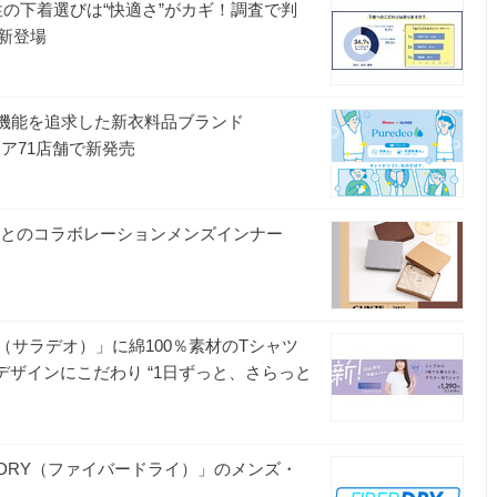
性の下着選びは“快適さ”がカギ！調査で判
新登場
の機能を追求した新衣料品ブランド
シア71店舗で新発売
NZE』とのコラボレーションメンズインナー
（サラデオ）」に綿100％素材のTシャツ
ザインにこだわり “1日ずっと、さらっと
ER DRY（ファイバードライ）」のメンズ・