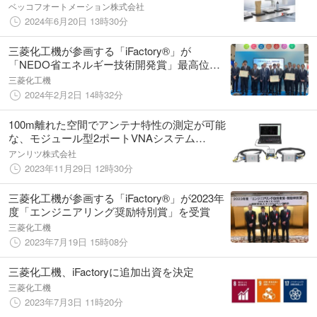
ノロジージャパン2024）に出展！
ベッコフオートメーション株式会社
2024年6月20日 13時30分
三菱化工機が参画する「iFactory®」が
「NEDO省エネルギー技術開発賞」最高位に
あたる理事長賞を受賞
三菱化工機
2024年2月2日 14時32分
100m離れた空間でアンテナ特性の測定が可能
な、モジュール型2ポートVNAシステム
ME7869Aを販売開始
アンリツ株式会社
2023年11月29日 12時30分
三菱化工機が参画する「iFactory®」が2023年
度「エンジニアリング奨励特別賞」を受賞
三菱化工機
2023年7月19日 15時08分
三菱化工機、iFactoryに追加出資を決定
三菱化工機
2023年7月3日 11時20分