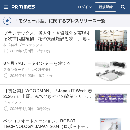
ログイン
新規登録
「モジュール型」に関するプレスリリース一覧
プランテックス、省人化・省資源化を実現す
る次世代型植物工場の実証施設を竣工、開所
式を開催
株式会社 プランテックス
2026年7月8日 17時00分
8ヶ月でAIデータセンターを建てる
スタンダード・リンク株式会社
2026年4月23日 16時14分
【初公開】WOODMAN、「Japan IT Week 春
2026」に出展。みちびき社との協業ソリュー
ション「MICHIBIKI DCパネルタイプ」と最新
ウッドマン
の「4U液浸冷却システム」の実物を初お披露
2026年4月3日 10時00分
目
ベッコフオートメーション、ROBOT
TECHNOLOGY JAPAN 2024（ロボットテク