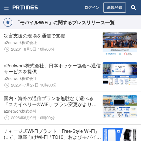
ログイン
新規登録
「モバイルWiFi」に関するプレスリリース一覧
災害支援の現場を通信で支援
a2network株式会社
2026年8月5日 10時00分
a2network株式会社、日本ホッケー協会へ通信
サービスを提供
a2network株式会社
2026年7月27日 10時00分
国内・海外の通信プランを無駄なく選べる
「スカイベリー®WiFi」プラン変更がより柔
軟に
a2network株式会社
2026年6月9日 10時00分
チャージ式Wi-Fiブランド「Free-Style Wi-Fi」
にて、車載向けWi-Fi「TC10」およびモバイル