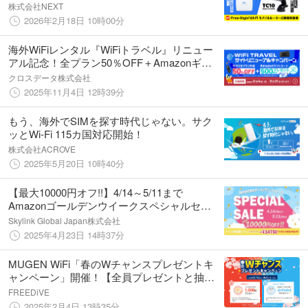
バッテリー機能付きWi-Fi「P1」を2026年2月
株式会社NEXT
18日より販売開始
2026年2月18日 10時00分
海外WiFiレンタル『WiFiトラベル』リニュー
アル記念！全プラン50％OFF＋Amazonギフ
トカード500円分プレゼントキャンペーン実施
クロスデータ株式会社
中
2025年11月4日 12時39分
もう、海外でSIMを探す時代じゃない。サク
ッとWi-Fi 115カ国対応開始！
株式会社ACROVE
2025年5月20日 10時40分
【最大10000円オフ!!】4/14～5/11まで
Amazonゴールデンウイークスペシャルセー
ル開催！ Skylink Global人気のギガ付きポケッ
Skylink Global Japan株式会社
トWi-Fiが特別価格に！
2025年4月23日 14時37分
MUGEN WiFi「春のWチャンスプレゼントキ
ャンペーン」開催！【全員プレゼントと抽選
プレゼントのＷチャンス！】豪華景品は
FREEDiVE
AirPods4！
2025年2月4日 13時35分