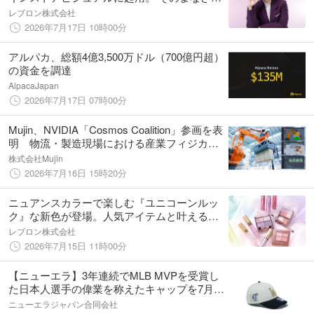
し、幻想級。 “ユニコーン ルック”の世界観を
レブロン株式会社
体現。
2026年7月17日 10時00分
アルパカ、総額4億3,500万ドル（700億円超）
の資金を調達
AlpacaJapan
2026年7月17日 07時00分
Mujin、NVIDIA「Cosmos Coalition」参画を表
明 物流・製造現場における産業フィジカル
AIのさらなる推進へ
株式会社Mujin
2026年7月16日 15時20分
ニュアンスカラーで楽しむ『ユニコーンルッ
ク』な新色が登場。人気アイテムと叶える、
やわらかな透明感メイク
レブロン株式会社
2026年7月15日 11時00分
【ニューエラ】3年連続でMLB MVPを受賞し
た日本人選手の偉業を称えたキャップを7月16
日（木）に発売
ニューエラジャパン合同会社