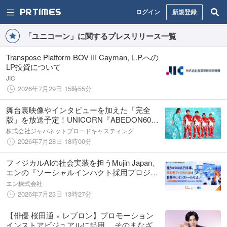
ログイン
新規登録
「ユニコーン」に関するプレスリリース一覧
Transpose Platform BOV III Cayman, L.P.への
LP投資について
JIC
2026年7月29日 15時55分
舞台裏映像やインタビューを加えた「完全
版」を放送予定！UNICORN『ABEDON60祭
「アベドンクエスト60～勇者ヨシフィコ そし
株式会社ジャパネットブロードキャスティング
て還暦へ～」』
2026年7月28日 18時00分
フィジカルAIの社会実装を担うMujin Japan、
エンの『ソーシャルインパクト採用プロジェ
クト』で「コンサルタント」など複数ポジシ
エン株式会社
ョンを一斉公募。
2026年7月23日 13時27分
【俳優 桜田通 × レブロン】プロモーション
インストアビジュアルに起用。 そのまなざ