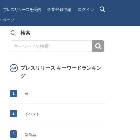
プレスリリースを受信
企業登録申請
ログイン
スポーツ
検索
検索
プレスリリース キーワードランキン
グ
1
AI
2
イベント
3
新商品