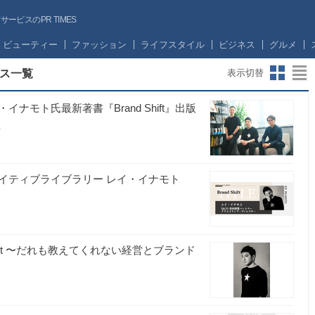
ビスのPR TIMES
ビューティー
ファッション
ライフスタイル
ビジネス
グルメ
ス一覧
表示切替
モト氏最新著書『Brand Shift』出版
催
イティブライブラリー レイ・イナモト
and Shift 〜だれも教えてくれない経営とブランド