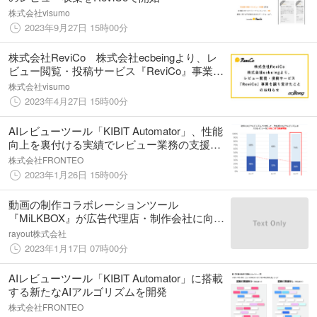
株式会社visumo
2023年9月27日 15時00分
株式会社ReviCo 株式会社ecbeingより、レ
ビュー閲覧・投稿サービス『ReviCo』事業を
譲り受けたことのお知らせ
株式会社visumo
2023年4月27日 15時00分
AIレビューツール「KIBIT Automator」、性能
向上を裏付ける実績でレビュー業務の支援強
化
株式会社FRONTEO
2023年1月26日 15時00分
動画の制作コラボレーションツール
『MiLKBOX』が広告代理店・制作会社に向け
た新機能をリリース。
rayout株式会社
2023年1月17日 07時00分
AIレビューツール「KIBIT Automator」に搭載
する新たなAIアルゴリズムを開発
株式会社FRONTEO