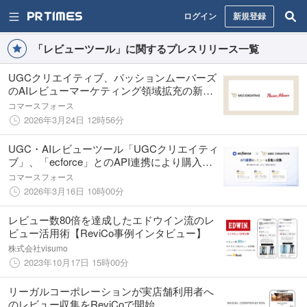
ログイン
新規登録
「レビューツール」に関するプレスリリース一覧
UGCクリエイティブ、パッションムーバーズ
のAIレビューマーケティング領域拡充の新商
材に追加
コマースフォース
2026年3月24日 12時56分
UGC・AIレビューツール「UGCクリエイティ
ブ」、「ecforce」とのAPI連携により購入者
のUGC生成・レビュー収集を自動化
コマースフォース
2026年3月16日 10時00分
レビュー数80倍を達成したエドウイン流のレ
ビュー活用術【ReviCo事例インタビュー】
株式会社visumo
2023年10月17日 15時00分
リーガルコーポレーションが実店舗利用者へ
のレビュー収集をReviCoで開始