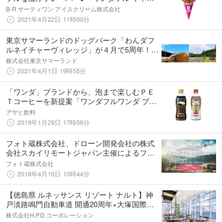
メル プレッツェル」新発売！
B-R サーティワン アイスクリーム株式会社
2021年4月22日 11時00分
東京サマーランドのドッグパーク「わんダフ
ルネイチャーヴィレッジ」が４月で5周年！オ
ートキャンプ場 ヒルトップリニューアルオー
株式会社東京サマーランド
プン
2021年4月1日 19時55分
「ワンダ」ブランドから、泡まで楽しむＰＥ
Ｔコーヒーを新提案「ワンダフルワンダ ブラ
ック」 4月9日（火）新発売「ワンダフルワ
アサヒ飲料
ンダ ラテ」 5月14日（火）新発売
2019年1月29日 17時56分
フォト蔵株式会社、ドローン開発会社の株式
会社スカイリモートジャパン主催によるフォ
トコンテスト「ワンダフル！スカイ」を開催
フォト蔵株式会社
2018年4月16日 10時44分
【徳島県 ルネッサンス リゾート ナルト】神
戸淡路鳴門自動車道 開通20周年×大塚国際美
術館 開館20周年 戌年はワン！ダフルアニバー
株式会社H.P.D.コーポレーション