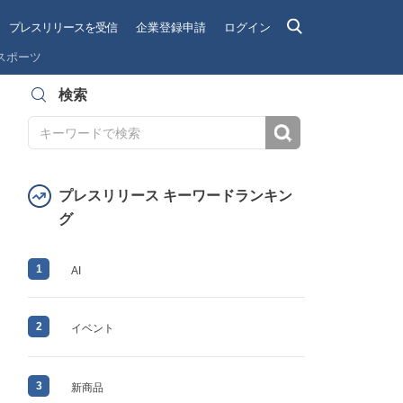
プレスリリースを受信
企業登録申請
ログイン
スポーツ
検索
検索
プレスリリース キーワードランキン
グ
1
AI
2
イベント
3
新商品