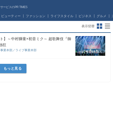
ビスのPR TIMES
ビューティー
ファッション
ライフスタイル
ビジネス
グルメ
表示切替
ート】～中村獅童×初音ミク～ 超歌舞伎『御
熱狂
コ事業本部／ライブ事業本部
もっと見る