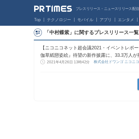
プレスリリース・ニュースリリース配信サー
Top
テクノロジー
モバイル
アプリ
エンタメ
「中村蝶紫」に関するプレスリリース一覧
【ニコニコネット超会議2021・イベントレポ
伽草紙戀姿絵』待望の新作披露に、33.3万人が
株式会社ドワンゴ ニコニ
2021年4月26日 13時42分