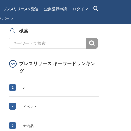
プレスリリースを受信
企業登録申請
ログイン
スポーツ
検索
検索
プレスリリース キーワードランキン
グ
1
AI
2
イベント
3
新商品