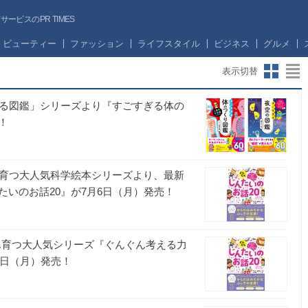
ビスのPR TIMES
ビューティー
ファッション
ライフスタイル
ビジネス
グルメ
表示切替
ぎる図鑑」シリーズより『すごすぎる体の
！
ん育つ大人気科学絵本シリーズより、最新
いのお話20』が7月6日（月）発売！
ん育つ大人気シリーズ『ぐんぐん考える力
6日（月）発売！