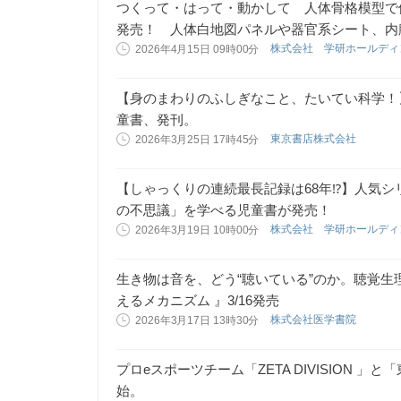
つくって・はって・動かして 人体骨格模型で
発売！ 人体白地図パネルや器官系シート、内
株式会社 学研ホールデ
2026年4月15日 09時00分
【身のまわりのふしぎなこと、たいてい科学！
童書、発刊。
東京書店株式会社
2026年3月25日 17時45分
【しゃっくりの連続最長記録は68年⁉】人気
の不思議」を学べる児童書が発売！
株式会社 学研ホールデ
2026年3月19日 10時00分
生き物は音を、どう“聴いている”のか。聴覚
えるメカニズム 』3/16発売
株式会社医学書院
2026年3月17日 13時30分
プロeスポーツチーム「ZETA DIVISION 
始。