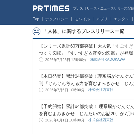
プレスリリース・ニュースリリース配信サー
Top
テクノロジー
モバイル
アプリ
エンタメ
「人体」に関するプレスリリース一覧
【シリーズ累計60万部突破】大人気「すごす
つくり図鑑』『すごすぎる夜空の図鑑』が登場
株式会社KADOKAWA
2026年7月28日 12時00分
【本日発売】累計94部突破！理系脳がぐんぐ
刊『ぐんぐん考える力を育むよみきかせ じんた
株式会社西東社
2026年7月6日 10時00分
【予約開始】累計94部突破！ 理系脳がぐんぐ
を育むよみきかせ じんたいのお話20』が7月
株式会社西東社
2026年6月1日 10時00分