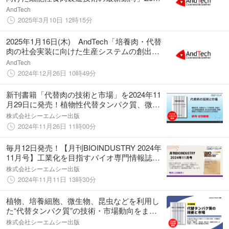
セミナー講座を開講予定
AndTech
2025年3月10日 12時15分
2025年1月16日(木) AndTech「培養肉・代替
肉の社会実装に向けた生産システムの創出と
事業化の最新動向」Zoomセミナー講座を開講
AndTech
予定
2024年12月26日 10時49分
新刊書籍「代替肉の技術と市場」を2024年11
月29日に発売！植物性代替タンパク質、微生
物発酵、培養などの技術を網羅した一冊！
株式会社シーエムシー出版
2024年11月26日 11時00分
毎月12日発売！【月刊BIOINDUSTRY 2024年
11月号】工業化を目指すバイオ専門情報誌の
ご案内
株式会社シーエムシー出版
2024年11月11日 13時30分
植物、培養細胞、微生物、昆虫などを利用し
た“代替タンパク質”の技術・市場動向をまと
めた書籍『代替タンパク質の技術と市場』が5
株式会社シーエムシー出版