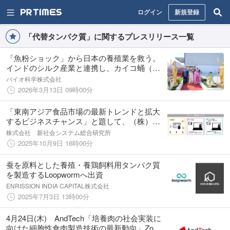
ログイン
新規登録
「代替タンパク質」に関するプレスリリース一覧
「魚粉ショック」から日本の養殖業を救う。
インドのシルク産業と連携し、カイコ蛹（サ
ナギ）を活用した次世代代替タンパク飼料事
バイオ科学株式会社
業へ出資
2026年3月13日 09時00分
「東南アジア食品市場の最新トレンドと拡大
するビジネスチャンス」と題して、（株）ロ
ーランド・ベルガー プリンシパル／ジャパン
株式会社 新社会システム総合研究所
デスク統括 下村 健一氏によるセミナーを
2025年10月9日 16時00分
2025年11月21日(金)に開催!!
蚕を原料とした養殖・養鶏飼料用タンパク質
を製造するLoopwormへ出資
ENRISSION INDIA CAPITAL株式会社
2025年7月3日 13時00分
4月24日(木) AndTech「培養肉の社会実装に
向けた細胞性食肉製造技術の最新動向」Zoom