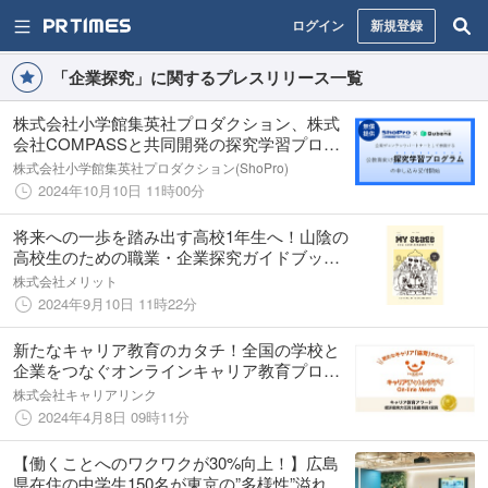
ログイン
新規登録
「企業探究」に関するプレスリリース一覧
株式会社小学館集英社プロダクション、株式
会社COMPASSと共同開発の探究学習プログ
ラムを学校・先生向けに無償提供・申し込み
株式会社小学館集英社プロダクション(ShoPro)
受け付けを開始
2024年10月10日 11時00分
将来への一歩を踏み出す高校1年生へ！山陰の
高校生のための職業・企業探究ガイドブック
「マイステージ2024」を2024年8月に創刊し
株式会社メリット
ました！
2024年9月10日 11時22分
新たなキャリア教育のカタチ！全国の学校と
企業をつなぐオンラインキャリア教育プロジ
ェクト。2024年度参画「企業」「学校」を募
株式会社キャリアリンク
集中。
2024年4月8日 09時11分
【働くことへのワクワクが30%向上！】広島
県在住の中学生150名が東京の”多様性”溢れる