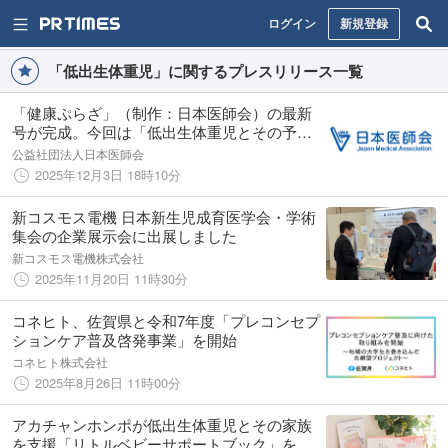
ログイン
新規登録
「低出生体重児」に関するプレスリリース一覧
「健康ぷらざ」（制作：日本医師会）の最新
号が完成。今回は「低出生体重児とその予
防」がテーマです。
公益社団法人日本医師会
2025年12月3日 18時10分
新コスモス電機 日本新生児成育医学会・学術
集会の企業展示会に出展しました
新コスモス電機株式会社
2025年11月20日 11時30分
コネヒト、佐賀県と令和7年度「プレコンセプ
ションケア普及啓発事業」を開始
コネヒト株式会社
2025年8月26日 11時00分
アカチャンホンポが低出生体重児とその家族
を支援「リトルベビーサポートブック」を制