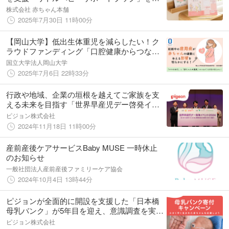
作
株式会社 赤ちゃん本舗
2025年7月30日 11時00分
【岡山大学】低出生体重児を減らしたい！ク
ラウドファンディング「口腔健康からつなぐ
母子未来プロジェクト」～赤ちゃんの健康の
国立大学法人岡山大学
ために、私たちにできることは何だろう？～
2025年7月6日 22時33分
行政や地域、企業の垣根を越えてご家族を支
える未来を目指す「世界早産児デー啓発イベ
ント2024（会場：都庁）」を初開催
ピジョン株式会社
2024年11月18日 11時00分
産前産後ケアサービスBaby MUSE 一時休止
のお知らせ
一般社団法人産前産後ファミリーケア協会
2024年10月4日 13時44分
ピジョンが全面的に開設を支援した「日本橋
母乳バンク」が5年目を迎え、意識調査を実
施 母乳バンク「言葉も内容も知っている」
ピジョン株式会社