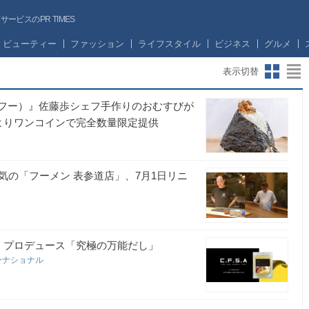
ビスのPR TIMES
ビューティー
ファッション
ライフスタイル
ビジネス
グルメ
表示切替
ール・フー）』佐藤歩シェフ手作りのおむすびが
よりワンコインで完全数量限定提供
の「フーメン 表参道店」、7月1日リニ
 プロデュース「究極の万能だし」
ーナショナル