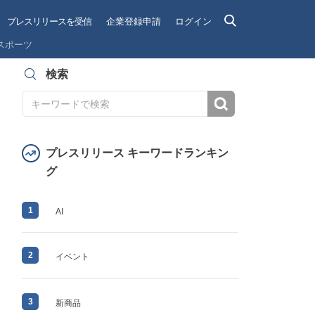
プレスリリースを受信
企業登録申請
ログイン
スポーツ
検索
検索
プレスリリース キーワードランキン
グ
1
AI
2
イベント
3
新商品