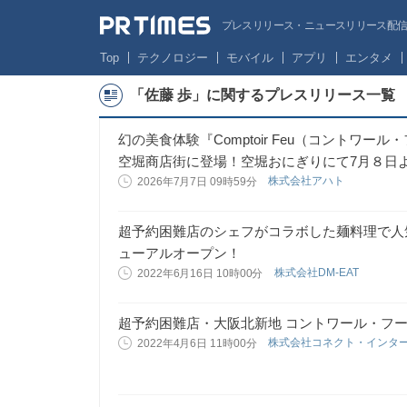
プレスリリース・ニュースリリース配信サー
Top
テクノロジー
モバイル
アプリ
エンタメ
「佐藤 歩」に関するプレスリリース一覧
幻の美食体験『Comptoir Feu（コントワ
空堀商店街に登場！空堀おにぎりにて7月８日
株式会社アハト
2026年7月7日 09時59分
超予約困難店のシェフがコラボした麺料理で人気
ューアルオープン！
株式会社DM-EAT
2022年6月16日 10時00分
超予約困難店・大阪北新地 コントワール・フー
株式会社コネクト・インタ
2022年4月6日 11時00分