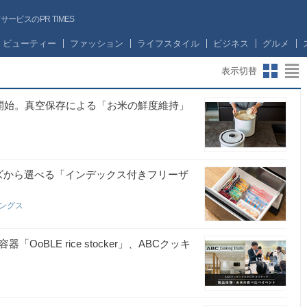
ビスのPR TIMES
ビューティー
ファッション
ライフスタイル
ビジネス
グルメ
表示切替
の寄付を開始。真空保存による「お米の鮮度維持」
ズから選べる「インデックス付きフリーザ
ィングス
BLE rice stocker」、ABCクッキ