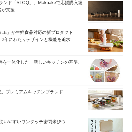
ンド「STOQ」、Makuakeで応援購入総
9名が支援
BLE」が生鮮食品対応の新プロダクト
販売開始。2年にわたりデザインと機能を追求
保存を一体化した、新しいキッチンの基準。
真空。プレミアムキッチンブランド
使いやすいワンタッチ密閉米びつ
ン