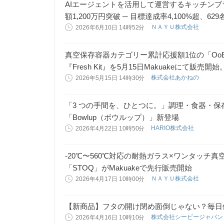
AIエージェントを活用して運営するキッチンブラ
額1,200万円突破 ─ 目標達成率4,100%超、62
ＮＡＹＵ株式会社
2026年6月10日 14時52分
真空保存容器カテゴリー累計応援額1位の「Oo
『Fresh Kit』を5月15日Makuakeにて
株式会社あかねの
2026年5月15日 14時30分
「3 つの手間を、ひとつに。」調理・食器・
「Bowlup（ボウルップ）」新登場
HARIO株式会社
2026年4月22日 10時50分
-20℃〜560℃対応の耐熱ガラス×ワンタッチ
「STOQ」がMakuakeで先行販売開始
ＮＡＹＵ株式会社
2026年4月17日 10時00分
【新商品】フタの開け閉め面倒じゃない？毎日
株式会社シービージャパ
2026年4月16日 10時10分