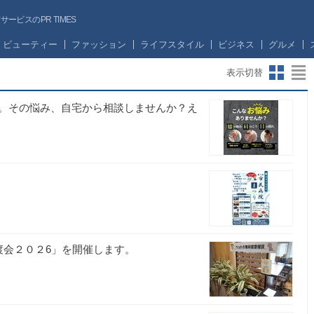
ビスのPR TIMES
ビューティー
ファッション
ライフスタイル
ビジネス
グルメ
表示切替
。その悩み、自宅から相談しませんか？え
渡会２０２6」を開催します。