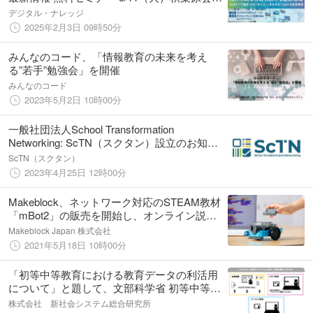
＆オンライン開催
デジタル・ナレッジ
2025年2月3日 09時50分
みんなのコード、「情報教育の未来を考え
る”若手”勉強会」を開催
みんなのコード
2023年5月2日 10時00分
一般社団法人School Transformation
Networking: ScTN（スクタン）設立のお知ら
せ
ScTN（スクタン）
2023年4月25日 12時00分
Makeblock、ネットワーク対応のSTEAM教材
「mBot2」の販売を開始し、オンライン説明
会を6月2日に開催
Makeblock Japan 株式会社
2021年5月18日 10時00分
「初等中等教育における教育データの利活用
について」と題して、文部科学省 初等中等教
育局 初等中等教育企画課 佐藤 有正氏による
株式会社 新社会システム総合研究所