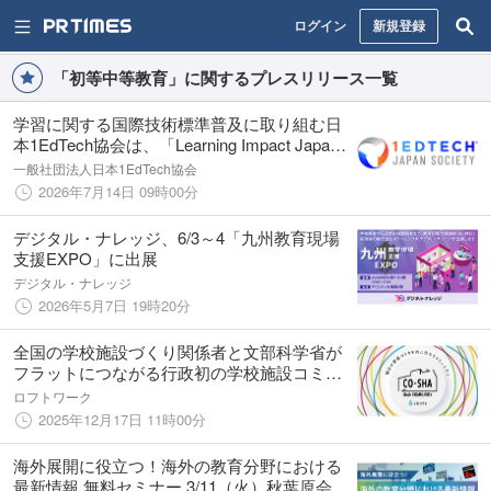
ログイン
新規登録
「初等中等教育」に関するプレスリリース一覧
学習に関する国際技術標準普及に取り組む日
本1EdTech協会は、「Learning Impact Japan
2026」を開催します。（7月27日～7月31日）
一般社団法人日本1EdTech協会
2026年7月14日 09時00分
デジタル・ナレッジ、6/3～4「九州教育現場
支援EXPO」に出展
デジタル・ナレッジ
2026年5月7日 19時20分
全国の学校施設づくり関係者と文部科学省が
フラットにつながる行政初の学校施設コミュ
ニティが始動
ロフトワーク
2025年12月17日 11時00分
海外展開に役立つ！海外の教育分野における
最新情報 無料セミナー 3/11（火）秋葉原会場