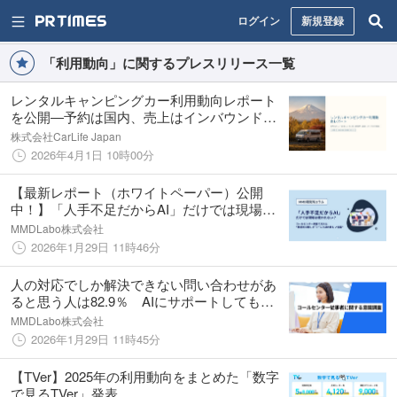
ログイン
新規登録
「利用動向」に関するプレスリリース一覧
レンタルキャンピングカー利用動向レポート
を公開―予約は国内、売上はインバウンドが
牽引
株式会社CarLife Japan
2026年4月1日 10時00分
【最新レポート（ホワイトペーパー）公開
中！】「人手不足だからAI」だけでは現場は
救われない？ コールセンター調査で見えた“構
MMDLabo株式会社
造的な難しさ”と“人とAIの新しい協業”
2026年1月29日 11時46分
人の対応でしか解決できない問い合わせがあ
ると思う人は82.9％ AIにサポートしてもら
いながら対応したい人は78.7％
MMDLabo株式会社
2026年1月29日 11時45分
【TVer】2025年の利用動向をまとめた「数字
で見るTVer」発表