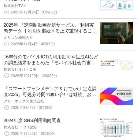
株式会社TVer
2025年12月24日 10時00分
2025年 『定額制動画配信サービス』 利用実
態データ ｜利用を継続する上で重視すること
U-NEXT利用者は「動画本数の豊富さ」の割
オリコン株式会社
合が81.6%で特に高い傾向に（オリコン顧客
2025年11月4日 14時00分
満足度®調査）
16年分のモバイルICTの利用動向や生成AIなど
の調査結果をまとめた「モバイル社会白書
2025年版」を公開
株式会社NTTドコモ
2025年10月29日 13時30分
「スマートフォンメディア＆おでかけ 定点調
査2025」可処分時間の奪い合いは継続、おで
かけに検索エンジン、買い物にポイントが影
グリーエックス株式会社
響
2025年8月7日 10時00分
2024年度 SNS利用動向調査
株式会社 ＩＣＴ総研
2025年1月22日 10時00分