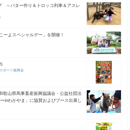
ンプ ～バター作り＆トロッコ列車＆アスレ
プ
こーよスペシャルデー」を開催！
５
・スポーツ振興会
 和歌山県馬事畜産振興協議会・公益社団法
ーinわかやま」に協賛およびブース出展し