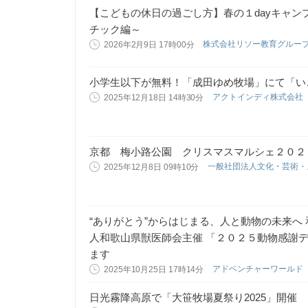
【こどもの休日の過ごし方】春の１dayキャ
チック編～
株式会社リソー教育グルー
2026年2月9日 17時00分
小学生以下が無料！「成田ゆめ牧場」にて「い
アクトインディ株式会社
2025年12月18日 14時30分
京都 梅小路公園 クリスマスマルシェ２０２
一般社団法人文化・芸術
2025年12月8日 09時10分
“ありがとう”からはじまる、人と動物の未来へ
人和歌山県獣医師会主催 「２０２５動物感謝デ
ます
アドベンチャーワールド
2025年10月25日 17時14分
日光霧降高原で「大笹牧場夏祭り2025」開催