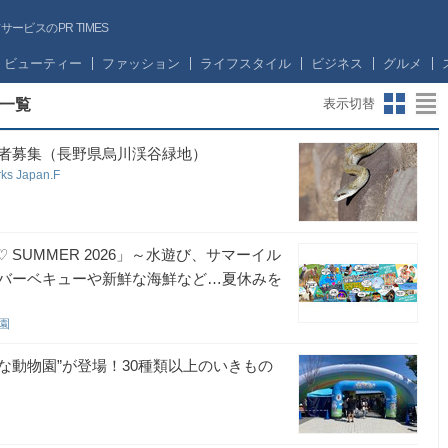
ビスのPR TIMES
ビューティー
ファッション
ライフスタイル
ビジネス
グルメ
一覧
表示切替
者募集（長野県烏川渓谷緑地）
 Japan.F
SUMMER 2026」～水遊び、サマーイル
バーベキューや新鮮な海鮮など…夏休みを
公園
さな動物園”が登場！30種類以上のいきもの