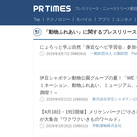
プレスリリース・ニュースリリース配信サー
Top
テクノロジー
モバイル
アプリ
エンタメ
「動物ふれあい」に関するプレスリリース
にょろっと学ぶ自然「身近なヘビ学習会」参加
一般財団法人 公園財団 Parks
2026年8月7日 09時00分
伊豆シャボテン動物公園グループの夏！「WE ♡ 
ミネーション、動物ふれあい、ミュージアム、
満喫！～
株式会社伊豆シャボテン
2026年6月22日 16時00分
【4月18日・19日開催】メリケンパークに“小
が大集合『ワクワクいきものワールド』
早駒運輸株式会社
2026年3月26日 15時01分