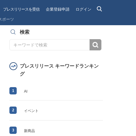
プレスリリースを受信
企業登録申請
ログイン
スポーツ
検索
検索
プレスリリース キーワードランキン
グ
1
AI
2
イベント
3
新商品