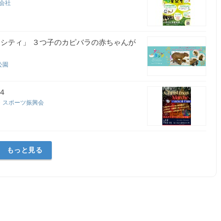
式会社
ムシティ」 ３つ子のカピバラの赤ちゃんが
公園
４
・スポーツ振興会
もっと見る