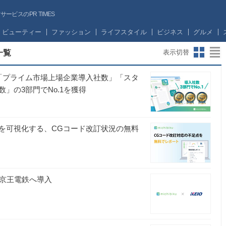
ビスのPR TIMES
ビューティー
ファッション
ライフスタイル
ビジネス
グルメ
一覧
表示切替
』、「プライム市場上場企業導入社数」「スタ
」の3部門でNo.1を獲得
を可視化する、CGコード改訂状況の無料
』、京王電鉄へ導入