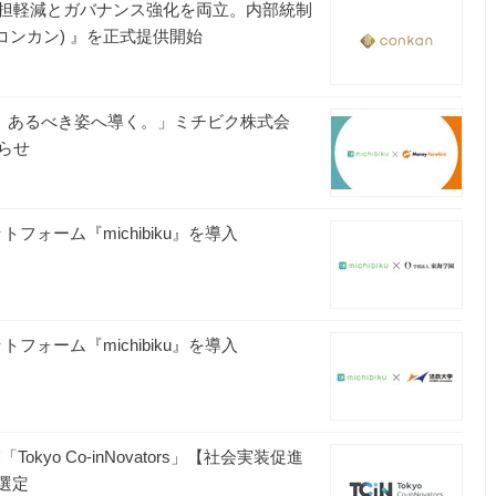
担軽減とガバナンス強化を両立。内部統制
(コンカン) 』を正式提供開始
を、あるべき姿へ導く。」ミチビク株式会
らせ
ォーム『michibiku』を導入
ォーム『michibiku』を導入
yo Co-inNovators」【社会実装促進
選定