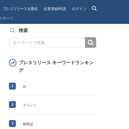
プレスリリースを受信
企業登録申請
ログイン
スポーツ
検索
検索
プレスリリース キーワードランキン
グ
1
AI
2
イベント
3
新商品