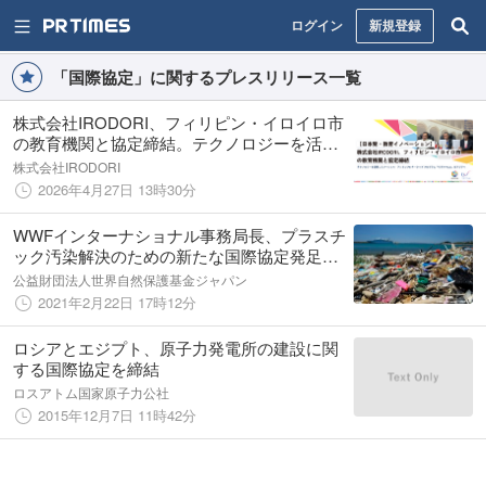
ログイン
新規登録
「国際協定」に関するプレスリリース一覧
株式会社IRODORI、フィリピン・イロイロ市
の教育機関と協定締結。テクノロジーを活用
したソーシャル・アントレプレナーシップ プ
株式会社IRODORI
ログラム「ワガママLab」をアジアへ展開
2026年4月27日 13時30分
WWFインターナショナル事務局長、プラスチ
ック汚染解決のための新たな国際協定発足へ
の支持を日本政府に要請
公益財団法人世界自然保護基金ジャパン
2021年2月22日 17時12分
ロシアとエジプト、原子力発電所の建設に関
する国際協定を締結
ロスアトム国家原子力公社
2015年12月7日 11時42分