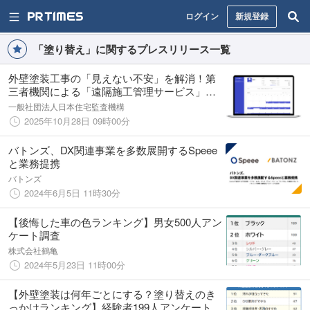
ログイン
新規登録
「塗り替え」に関するプレスリリース一覧
外壁塗装工事の「見えない不安」を解消！第
三者機関による「遠隔施工管理サービス」提
供開始
一般社団法人日本住宅監査機構
2025年10月28日 09時00分
バトンズ、DX関連事業を多数展開するSpeee
と業務提携
バトンズ
2024年6月5日 11時30分
【後悔した車の色ランキング】男女500人アン
ケート調査
株式会社鶴亀
2024年5月23日 11時00分
【外壁塗装は何年ごとにする？塗り替えのき
っかけランキング】経験者199人アンケート調