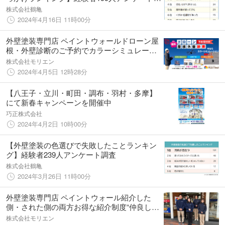
査
株式会社鶴亀
2024年4月16日 11時00分
外壁塗装専門店 ペイントウォールドローン屋
根・外壁診断のご予約でカラーシミュレーシ
ョン無料 期間：４月5日から６月9日まで
株式会社モリエン
2024年4月5日 12時28分
【八王子・立川・町田・調布・羽村・多摩】
にて新春キャンペーンを開催中
巧正株式会社
2024年4月2日 10時00分
【外壁塗装の色選びで失敗したことランキン
グ】経験者239人アンケート調査
株式会社鶴亀
2024年3月26日 11時00分
外壁塗装専門店 ペイントウォール紹介した
側・された側の両方お得な紹介制度“仲良しキ
ャンペーン”を期間限定で開催 期間：3月7日
株式会社モリエン