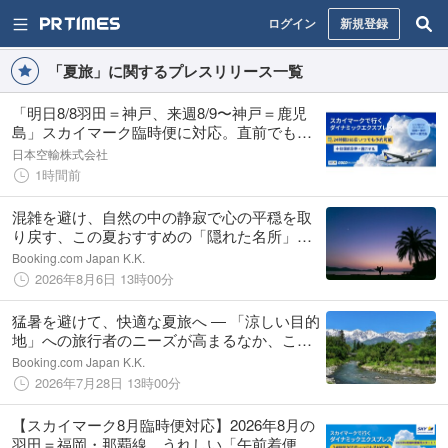
ログイン
新規登録
「夏旅」に関するプレスリリース一覧
「明日8/8羽田＝神戸、来週8/9〜神戸＝鹿児
島」スカイマーク臨時便に対応。直前でも間
に合うダイナミックパッケージをグットリで
日本空輸株式会社
販売開始!
1時間前
混雑を避け、自然の中の静寂で心の平穏を取
り戻す、この夏おすすめの「隠れた名所」を
ご紹介
Booking.com Japan K.K.
2026年8月6日 13時00分
猛暑を避けて、快適な夏旅へ ― 「涼しい目的
地」への旅行者のニーズが高まるなか、この
夏おすすめの東日本の高原リゾートをご紹介
Booking.com Japan K.K.
2026年7月28日 13時00分
【スカイマーク8月臨時便対応】2026年8月の
羽田＝福岡・那覇線。うれしい「午前着便」