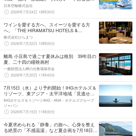
に対応したダイナミックパッケージの販売を
日本空輸株式会社
開始！夏の旅行・帰省の予約枠がさらに拡
2026年7月24日 16時30分
充。
ワインを愛する方へ、スイーツを愛する方
へ。「THE HIRAMATSU HOTELS &
RESORTS 仙石原」が贈る、「好き」を満た
株式会社ひらまつ
す２つの美食ステイ
2026年7月22日 10時00分
離島 小豆島で過ごす夏休みは格別 39年目の
夏、二十四の瞳映画村
一般財団法人岬の分教場保存会
2026年7月20日 11時43分
7月15日（水）より予約開始！IHGホテルズ＆
リゾーツ、東アジア・太平洋地域「見逃せな
い旅先」キャンペーン 対象ホテルが最大20％
IHGホテルズ＆リゾーツ/IHG・ANA・ホテルズグループ
オフ、会員はさらに10％オフ
ジャパン
2026年7月15日 11時00分
今夏求められる「静養」の旅へ。心身を整え
る絶景の「不感温湯」など夏企画を7月18日よ
り開始