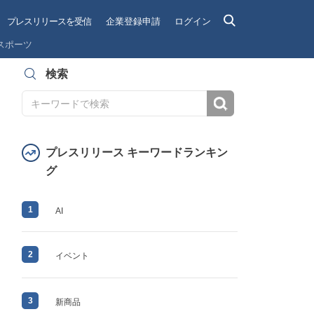
プレスリリースを受信
企業登録申請
ログイン
スポーツ
検索
検索
プレスリリース キーワードランキン
グ
1
AI
2
イベント
3
新商品