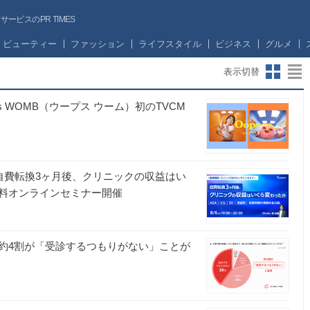
ビスのPR TIMES
ビューティー
ファッション
ライフスタイル
ビジネス
グルメ
表示切替
 WOMB（ウープス ウーム）初のTVCM
】「自費転換3ヶ月後、クリニックの収益はい
料オンラインセミナー開催
約4割が「受診するつもりがない」ことが
プ