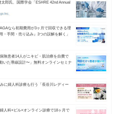
、国際学会「ESHRE 42nd Annual
gs Inc.
】「AGAなら初期費用が3ヶ月で回収できる理
用・手間・売り込み』3つの誤解を解く」
0】「保険患者14人がニキビ・肌治療を自費で
動いた導線設計〜」無料オンラインセミナ
を強みに婦人科診療も行う「長谷川レディー
】「婦人科×ピル×オンライン診療で18ヶ月で