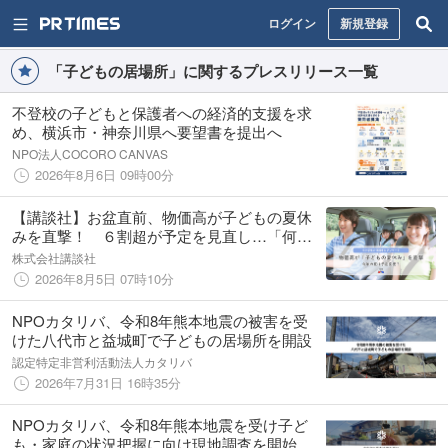
ログイン
新規登録
「子どもの居場所」に関するプレスリリース一覧
不登校の子どもと保護者への経済的支援を求
め、横浜市・神奈川県へ要望書を提出へ
NPO法人COCORO CANVAS
2026年8月6日 09時00分
【講談社】お盆直前、物価高が子どもの夏休
みを直撃！ ６割超が予定を見直し…「何を
削り、何を残す？」保護者200人の本音を調査
株式会社講談社
2026年8月5日 07時10分
NPOカタリバ、令和8年熊本地震の被害を受
けた八代市と益城町で子どもの居場所を開設
認定特定非営利活動法人カタリバ
2026年7月31日 16時35分
NPOカタリバ、令和8年熊本地震を受け子ど
も・家庭の状況把握に向け現地調査を開始