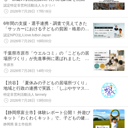
認定特定非営利活動法人カタリバ
2026年7月29日 17時18分
6年間の支援・選手連携・調査で見えてきた
「サッカーにおける子どもの貧困・格差の現
状とこれから」―8月21日に対話イベントを初
認定NPO法人love.futbol Japan
開催。
2026年7月29日 16時00分
千葉県市原市「ウエルコミ」の「こどもの居
場所づくり」が先進事例に選ばれました こ
ども家庭庁公式ポッドキャスト「こども家庭
市原市
庁のなかのひと」で紹介されます
2026年7月28日 14時10分
【渋谷】「夏休みの子どもの居場所づくり」
地域と行政の連携で実践：「しぶやサマスペ
2026」を区内3会場で開催
特定非営利活動法人 tannely
2026年7月28日 13時00分
【静岡県富士市】体験レポート公開！ 外遊び
キット「わくわくキット」で、子どもの健や
かな成長と「居場所づくり」を支援
静岡県 富士市役所