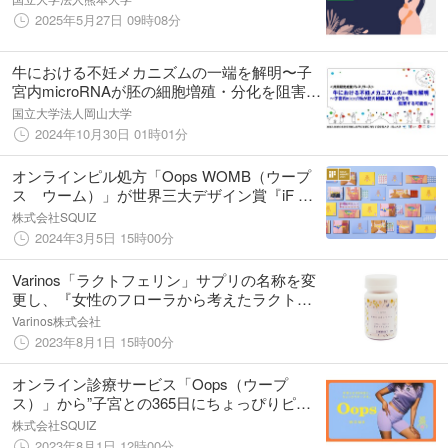
2025年5月27日 09時08分
牛における不妊メカニズムの一端を解明〜子
宮内microRNAが胚の細胞増殖・分化を阻害す
る可能性〜〔名古屋大学、岡山大学〕
国立大学法人岡山大学
2024年10月30日 01時01分
オンラインピル処方「Oops WOMB（ウープ
ス ウーム）」が世界三大デザイン賞『iF デ
ザインアワード2024』にてゴールド(金賞)を
株式会社SQUIZ
受賞
2024年3月5日 15時00分
Varinos「ラクトフェリン」サプリの名称を変
更し、『女性のフローラから考えたラクトフ
ェリン』へ
Varinos株式会社
2023年8月1日 15時00分
オンライン診療サービス「Oops（ウープ
ス）」から”子宮との365日にちょっぴりピー
スを”届けるための新ブランド、Oops
株式会社SQUIZ
WONB（ウープスウーム）をローンチ
2023年8月1日 12時00分