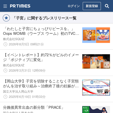
ログイン
新規登録
「子宮」に関するプレスリリース一覧
「わたしと子宮にちょっぴりピースを。」
Oops WOMB（ウープス ウーム）初のTVCM
を、8月1日(土)より放映開始！
株式会社SQUIZ
2026年8月5日 09時21分
【イベントレポート】約72％がピルのイメー
ジ「ポジティブに変化」
株式会社SQUIZ
2026年3月31日 12時09分
【岡山大学】子宮を切除することなく子宮頸
がんを治す取り組み～治療終了後の妊娠が可
能に～
国立大学法人岡山大学
2025年6月19日 01時33分
分娩後異常出血の新分類「PRACE」
国立大学法人熊本大学