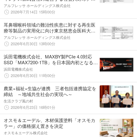
ム「セガサミー野球部」の施設および設備等
アルフレッサ ホールディングス株式会社
の承継ならびに社会人野球チームの設立・運
2026年7月14日 15時00分
営の準備に関する基本合意書を締結
耳鼻咽喉科領域の難治性疾患に対する再生医
療等製品の実用化に向け東京慈恵会医科大学
発の研究開発型ベンチャー企業 株式会社
アルフレッサ ホールディングス株式会社
ReeNTとの資本業務提携を深化
2026年6月30日 13時00分
浜田電機株式会社、MAXBY製PCIe 4.0対応
SSD「MAX7200-1TB」を日本国内初となる店
頭販売を開始
浜田電機株式会社
2026年6月30日 11時00分
農業×福祉×生協が連携 三者包括連携協定を
締結 ～地域共生社会の実現へ～
生活クラブ風の村
2026年6月23日 16時01分
オスモ＆エーデル、木材保護塗料「オスモカ
ラー」の価格据え置きを決定
オスモ＆エーデル株式会社