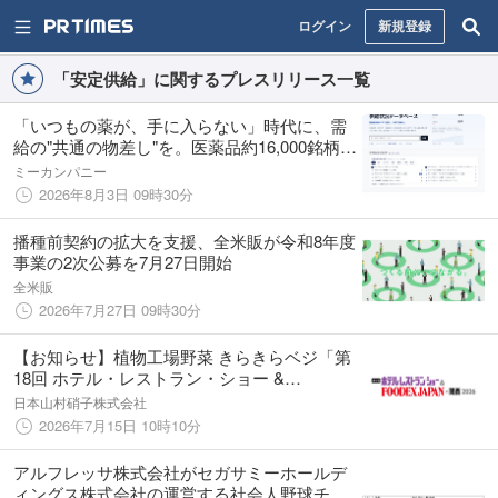
ログイン
新規登録
「安定供給」に関するプレスリリース一覧
「いつもの薬が、手に入らない」時代に、需
給の"共通の物差し"を。医薬品約16,000銘柄の
供給を毎日可視化する「SCUEL医薬品安定供
ミーカンパニー
給ダッシュボード（S-SSD）」β版を無料公開
2026年8月3日 09時30分
播種前契約の拡大を支援、全米販が令和8年度
事業の2次公募を7月27日開始
全米販
2026年7月27日 09時30分
【お知らせ】植物工場野菜 きらきらベジ「第
18回 ホテル・レストラン・ショー &
FOODEX JAPAN in 関西2026」出展
日本山村硝子株式会社
2026年7月15日 10時10分
アルフレッサ株式会社がセガサミーホールデ
ィングス株式会社の運営する社会人野球チー