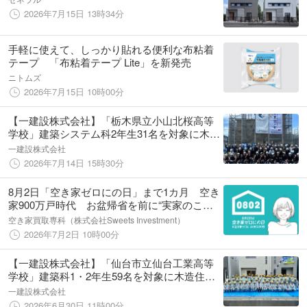
2026年7月15日 13時34分
手軽に使えて、しっかり貼れる便利な布粘着
テープ 「布粘着テープ Lite」を新発売
ニトムズ
2026年7月15日 10時00分
【一建設株式会社】「栃木県立小山北桜高等
学校」建築システム科2年生31名を対象に木造
住宅の建築現場見学会を7月9日（木）に開催
一建設株式会社
2026年7月14日 15時30分
8月2日「空き家ゼロにの日」まで1カ月 空き
家900万戸時代 お盆帰省を前に“実家のこれ
から”を考える夏へ お盆帰省・相続・防災・
空き家買取専科（株式会社Sweets Investment）
住生活基本計画をきっかけに全国で空き家啓
2026年7月2日 10時00分
発を広げる
【一建設株式会社】「仙台市立仙台工業高等
学校」建築科1・2年生59名を対象に木造住宅
の建築現場見学会を6月22日（月）に開催
一建設株式会社
2026年6月30日 11時00分