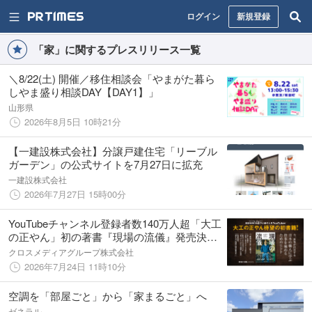
ログイン
新規登録
「家」に関するプレスリリース一覧
＼8/22(土) 開催／移住相談会「やまがた暮ら
しやま盛り相談DAY【DAY1】」
山形県
2026年8月5日 10時21分
【一建設株式会社】分譲戸建住宅「リーブル
ガーデン」の公式サイトを7月27日に拡充
一建設株式会社
2026年7月27日 15時00分
YouTubeチャンネル登録者数140万人超「大工
の正やん」初の著書『現場の流儀』発売決
定！
クロスメディアグループ株式会社
2026年7月24日 11時10分
空調を「部屋ごと」から「家まるごと」へ
ゼネラル