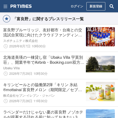
ログイン
新規登録
「富良野」に関するプレスリリース一覧
富良野ブルーリッジ、友好都市・台南との交
流試合実現に向けたクラウドファンディング
をスポチュニティで実施
スポチュニティ株式会社
2026年8月7日 10時00分
北海道美瑛の一棟貸し宿「Ubaku Villa 宇莫別
荘」、開業半年でAirbnb・Booking.com双方満
点評価ーーゲストの8割以上が海外から
Ubaku Villa
2026年7月29日 10時30分
キリンビールとの協働第2弾「キリン 氷結
®mottainai 富良野メロン（期間限定／セブン‐
イレブン等限定）(※1)」が8月4日（火）より
株式会社セブン‐イレブン・ジャパン
期間限定で順次発売
2026年7月28日 11時30分
ラベンダーだけじゃない夏の富良野 ノゾホテ
ルが提案する訪れる前に知っておきたい３つ