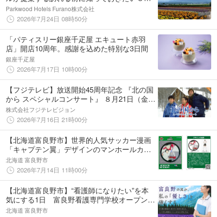
のこと
Parkwood Hotels Furano株式会社
2026年7月24日 08時50分
「パティスリー銀座千疋屋 エキュート赤羽
店」開店10周年。感謝を込めた特別な3日間
銀座千疋屋
2026年7月17日 10時00分
【フジテレビ】放送開始45周年記念 『北の国
から スペシャルコンサート』 ８月21日（金）
正午より配信 本日７月16日（木）より配信チ
株式会社フジテレビジョン
ケット発売中！
2026年7月16日 21時00分
【北海道富良野市】世界的人気サッカー漫画
「キャプテン翼」デザインのマンホールカー
ドを7月31日より配布開始！
北海道 富良野市
2026年7月14日 11時00分
【北海道富良野市】“看護師になりたい”を本
気にする1日 富良野看護専門学校オープンキ
ャンパスを7月24日に開催
北海道 富良野市