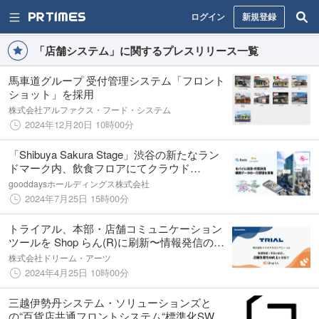
ログイン
新規登録
「店舗システム」に関するプレスリリース一覧
馬車道グループ 受付管理システム「フロント
ショット」を採用
株式会社アルファクス・フード・システム
2024年12月20日 10時00分
「Shibuya Sakura Stage」渋谷の新たなラン
ドマーク内、飲食フロアにてクラウド
POS「Redx」とモバイルオーダー「NEW
gooddaysホールディングス株式会社
PORT」連携システムの導入開始
2024年7月25日 15時00分
トライアル、本部・店舗コミュニケーション
ツールを Shop らん(R)に刷新〜情報発信の⼿
段を統合し、店舗⽣産性の向上を⽬指す〜
株式会社ドリーム・アーツ
2024年4月25日 10時00分
三越伊勢丹システム・ソリューションズと
の“百貨店共通フロントシステム“標準化SW共