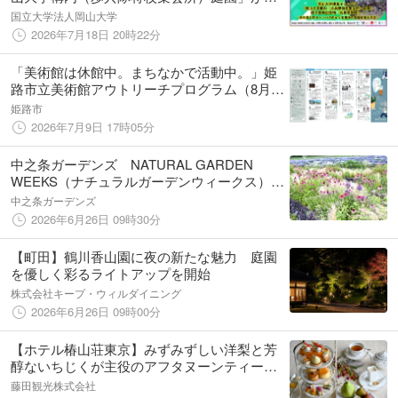
の登録記念物（名勝地関係）へ－来年度も同
国立大学法人岡山大学
キャンパス内から名勝地の登録申請を予定－
2026年7月18日 20時22分
「美術館は休館中。まちなかで活動中。」姫
路市立美術館アウトリーチプログラム（8月か
ら11月）を開催します！
姫路市
2026年7月9日 17時05分
中之条ガーデンズ NATURAL GARDEN
WEEKS（ナチュラルガーデンウィークス）開
催
中之条ガーデンズ
2026年6月26日 09時30分
【町田】鶴川香山園に夜の新たな魅力 庭園
を優しく彩るライトアップを開始
株式会社キープ・ウィルダイニング
2026年6月26日 09時00分
【ホテル椿山荘東京】みずみずしい洋梨と芳
醇ないちじくが主役のアフタヌーンティー
「洋梨×いちじくアフタヌーンティー」8月17
藤田観光株式会社