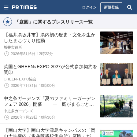
ログイン
新規登録
「庭園」に関するプレスリリース一覧
【福井県坂井市】県内初の歴史・文化を生か
したまちづくり始動
坂井市役所
2026年8月6日 12時22分
英国とGREEN×EXPO 2027が公式参加契約を
調印
GREEN×EXPO協会
2026年7月31日 10時00分
中之条ガーデンズ「夏のファミリーガーデン
フェア 2026」開催 ー 庭がまるごと遊
び場になる。家族で思い出作りの夏を ー
中之条ガーデンズ
2026年7月28日 10時30分
【岡山大学】岡山大学津島キャンパスの「岡
山大学構内（歩兵隊将校集会所）庭園」が国