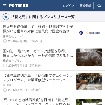
ログイン
新規登録
「徳之島」に関するプレスリリース一覧
鹿児島県伊仙町にて、妊婦・18歳以下のお子
様がいる世帯を対象に住民向け医療相談サー
ビス「いつでもドクター」の提供を開始
株式会社リーバー
2026年7月28日 09時50分
国内初 “塩”でオーガニック認証を取得。―
毎日つかう塩だから、一番の信頼できるもの
をー
株式会社ブラン
2026年6月1日 15時44分
【鹿児島県徳之島】「伊仙町ワデュケーショ
ンプログラム」企業研修型ワーケーションを
初開催しました。
伊仙町
2026年4月8日 13時00分
“島の未来と地域活性化”を目指す「徳之島コ
ーヒーアイランドプロジェクト」が贈る 徳之