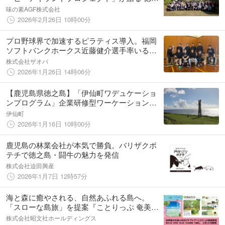
島コーヒーの魅力を丸1日味わえる「徳之島コ
味の素AGF株式会社
ーヒー収穫祭」を開催！
2026年2月26日 10時00分
プロ野球界で加速するピラティス導入。福岡
ソフトバンクホークス近藤健介選手率いる
【チーム天城】自主トレにてPIVOTが導入さ
株式会社ザオバ
れました！
2026年1月26日 14時06分
【鹿児島県徳之島】「伊仙町ワデュケーショ
ンプログラム」企業研修型ワーケーションを
伊仙町で初開催します。
伊仙町
2026年1月16日 10時00分
鹿児島の林業会社が本気で勝負。バリザクポ
テチで徳之島・闘牛の魅力を発信
株式会社迫田興産
2026年1月7日 12時57分
海と森に癒やされる、自然あふれる島へ。
「スローな島旅」を提案『ことりっぷ 奄美群
島』2026年2月19日発売
株式会社昭文社ホールディングス