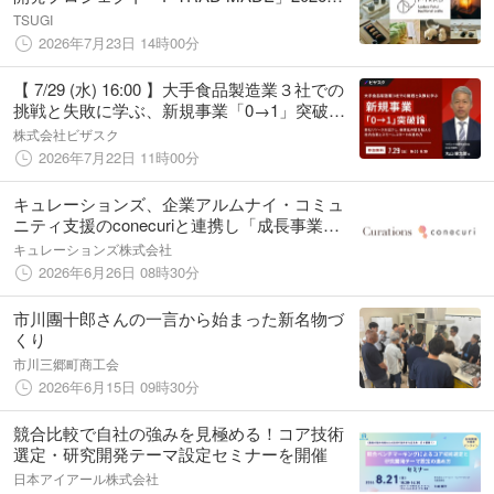
度始動
TSUGI
2026年7月23日 14時00分
【 7/29 (水) 16:00 】大手食品製造業３社での
挑戦と失敗に学ぶ、新規事業「0→1」突破論
無料オンラインセミナーを開催
株式会社ビザスク
2026年7月22日 11時00分
キュレーションズ、企業アルムナイ・コミュ
ニティ支援のconecuriと連携し「成長事業創
出ギルド」構想を始動
キュレーションズ株式会社
2026年6月26日 08時30分
市川團十郎さんの一言から始まった新名物づ
くり
市川三郷町商工会
2026年6月15日 09時30分
競合比較で自社の強みを見極める！コア技術
選定・研究開発テーマ設定セミナーを開催
日本アイアール株式会社