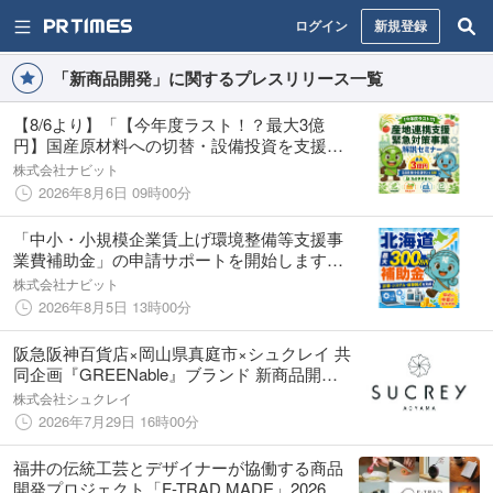
ログイン
新規登録
「新商品開発」に関するプレスリリース一覧
【8/6より】「【今年度ラスト！？最大3億
円】国産原材料への切替・設備投資を支援！
産地連携支援緊急対策事業セミナー」の無料
株式会社ナビット
配信を開始します！【助成金なう】
2026年8月6日 09時00分
「中小・小規模企業賃上げ環境整備等支援事
業費補助金」の申請サポートを開始します！
【助成金なう】
株式会社ナビット
2026年8月5日 13時00分
阪急阪神百貨店×岡山県真庭市×シュクレイ 共
同企画『GREENable』ブランド 新商品開発
プロジェクト」8月5日から始動
株式会社シュクレイ
2026年7月29日 16時00分
福井の伝統工芸とデザイナーが協働する商品
開発プロジェクト「F-TRAD MADE」2026年