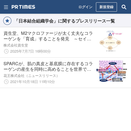
ログイン
新規登録
「日本結合組織学会」に関するプレスリリース一覧
資生堂、M2マクロファージが太く丈夫なコラ
ーゲンを「育成」することを発見 ～セイヨ
ウバラ抽出液がM2マクロファージの分化を促
株式会社資生堂
進～
2025年7月7日 16時00分
SPARCが、肌の真皮と基底膜に存在するコラ
ーゲンの産生を同時に高めることを世界で初
めて※1発見
花王株式会社（ニュースリリース）
2021年10月18日 11時10分