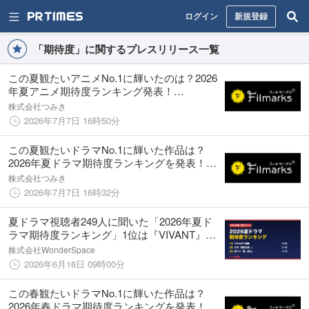
ログイン
新規登録
「期待度」に関するプレスリリース一覧
この夏観たいアニメNo.1に輝いたのは？2026
年夏アニメ期待度ランキング発表！
《Filmarks調べ》
株式会社つみき
2026年7月7日 16時50分
この夏観たいドラマNo.1に輝いた作品は？
2026年夏ドラマ期待度ランキングを発表！
《Filmarks調べ》
株式会社つみき
2026年7月7日 16時32分
夏ドラマ視聴者249人に聞いた「2026年夏ド
ラマ期待度ランキング」1位は『VIVANT』続
編、わずか7票差の2位に大河『豊臣兄弟！』
株式会社WonderSpace
が肉薄
2026年6月16日 09時00分
この春観たいドラマNo.1に輝いた作品は？
2026年春ドラマ期待度ランキングを発表！