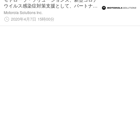
ウイルス感染症対策支援として、パートナー
と連携しWAVE™ブロードバンド無線システ
Motorola Solutions Inc.
ムを6月30日まで無料提供
2020年4月7日 15時00分