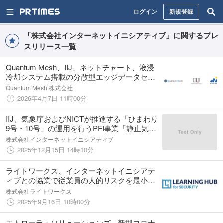
ログイン
新規登録
「株式会社インターネットイニシアティブ」に関するプレ
スリリース一覧
Quantum Mesh、IIJ、ネットチャート、液浸
冷却システム搭載の分散型エッジデータセン
ターの取扱いを開始
Quantum Mesh 株式会社
2026年4月7日 11時00分
IIJ、気象庁およびNICTが推進する「ひまわり
9号・10号」の運用を行うPFI事業「静止気象
衛星ひまわりの運用等事業」に参画
株式会社インターネットイニシアティブ
2025年12月15日 14時10分
ライトワークス、インターネットイニシアテ
ィブとの協業で従業員の人的リスクを最小化
する「ラーニングハブ for セキュリティ」を
株式会社ライトワークス
提供開始
2025年9月16日 10時00分
モトローラ・ソリューションズ、新型コロナ