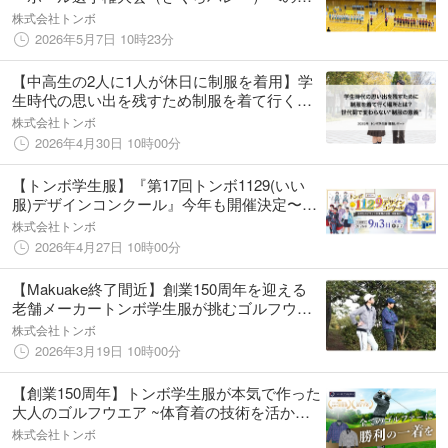
別協賛を決定。ユニフォームを通じて、夢を
株式会社トンボ
追う高校生たちの「輝く瞬間」を応援しま
2026年5月7日 10時23分
す。
【中高生の2人に1人が休日に制服を着用】学
生時代の思い出を残すため制服を着て行く場
所とは？世代間で変わらない“制服の意義”
株式会社トンボ
2026年4月30日 10時00分
【トンボ学生服】『第17回トンボ1129(いい
服)デザインコンクール』今年も開催決定〜今
年度より表彰式の開催も決定〜
株式会社トンボ
2026年4月27日 10時00分
【Makuake終了間近】創業150周年を迎える
老舗メーカートンボ学生服が挑むゴルフウエ
ア「VICTORY GOLF」
株式会社トンボ
2026年3月19日 10時00分
【創業150周年】トンボ学生服が本気で作った
大人のゴルフウエア ~体育着の技術を活かし
た「VICTORY GOLF」をMakuakeで先行販売
株式会社トンボ