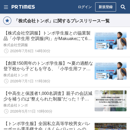
ログイン
新規登録
「株式会社トンボ」に関するプレスリリース一覧
【株式会社空調服】トンボ学生服との協業製
品「小学生用 空調服(R)」がMakuakeにて6月
26日から先行販売開始！
株式会社空調服
2026年7月6日 14時30分
【創業150周年のトンボ学生服】〜夏の過酷な
登下校から子どもを守る、「小学生用ファン
付きウェア」がMakuakeにて先行販売開始〜
株式会社トンボ
2026年7月1日 11時38分
【中高生と保護者1,000名調査】親子の会話減
少を補うのは“整えられた制服”だった！子ど
もが感じる、「親の“無言の愛情”」とは？
株式会社トンボ
2026年5月11日 10時00分
【トンボ学生服】全国私立高等学校男女バレ
ーボール選手権大会（さくらバレー）への特