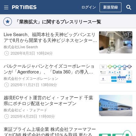
ログイン
新規登録
「業務拡大」に関するプレスリリース一覧
Live Search、福岡本社を天神ビッグバンエリ
アで8月から開業する天神ビジネスセンターⅡ
に移転
株式会社Live Search
2026年8月3日 10時24分
パルクールジャパンとケイズコーポレーショ
ンが「Agentforce」、「Data 360」の導入に
関する協業を開始
株式会社ケイズコーポレーション
2025年11月21日 13時09分
越境ECサイト運営のビィ・フォアード 千葉
県にポチロジ配送センターオープン
株式会社ビィ・フォアード
2025年4月23日 11時00分
東証プライム上場企業 株式会社ファーマフー
ズがCML株式会社の株式10％を取得 更なる成