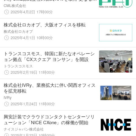
長に向けた戦略的アライアンスを構築
CML株式会社
2025年4月2日 17時00分
株式会社ロカオプ、大阪オフィスを移転
株式会社ロカオプ
2025年4月1日 10時00分
トランスコスモス、韓国に新たなオペレーシ
ョン拠点「CXスクエア ヨンサン」を開設
トランスコスモス
2025年2月19日 11時00分
株式会社IVRy、業務拡大に伴い関西オフィス
を拡充移転
IVRy
2025年1月24日 11時00分
興安計装でクラウドコンタクトセンターソリ
ューション「NICE CXone」の稼働が開始
ナイスジャパン株式会社
2025年1月23日 10時00分