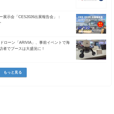
展示会「CES2026出展報告会」：
介
賞の水上ドローン「ARIVIA」、事前イベントで海
訪者でブースは大盛況に！
もっと見る