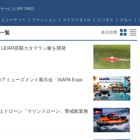
ビスのPR TIMES
ビューティー
ファッション
ライフスタイル
ビジネス
グルメ
一覧
表示切替
LiDAR搭載カタマラン艇を開発
のアミューズメント展示会「IAAPA Expo
上ドローン「マリンドローン」警戒船業務