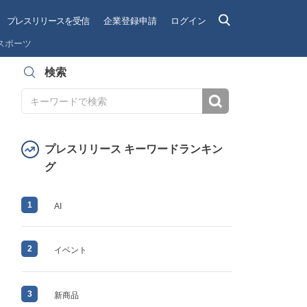
プレスリリースを受信
企業登録申請
ログイン
スポーツ
検索
検索
プレスリリース キーワードランキン
グ
1
AI
2
イベント
3
新商品