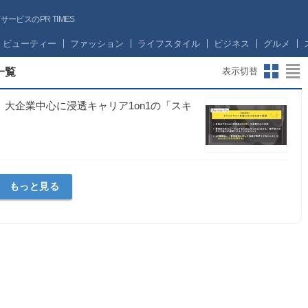
ビスのPR TIMES
ビューティー
ファッション
ライフスタイル
ビジネス
グルメ
一覧
表示切替
 大企業中心に浸透キャリア1on1の「スキ
もっと見る