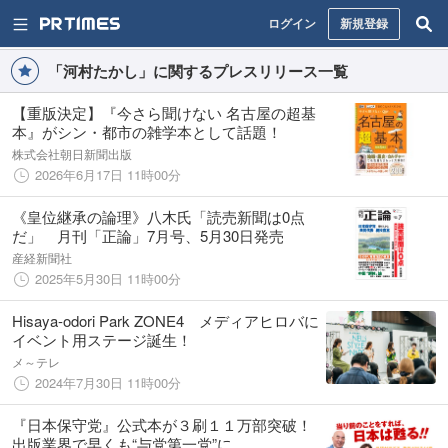
ログイン
新規登録
「河村たかし」に関するプレスリリース一覧
【重版決定】『今さら聞けない 名古屋の超基
本』がシン・都市の雑学本として話題！
株式会社朝日新聞出版
2026年6月17日 11時00分
《皇位継承の論理》八木氏「読売新聞は0点
だ」 月刊「正論」7月号、5月30日発売
産経新聞社
2025年5月30日 11時00分
Hisaya-odori Park ZONE4 メディアヒロバに
イベント用ステージ誕生！
メ～テレ
2024年7月30日 11時00分
『日本保守党』公式本が３刷１１万部突破！
出版業界で早くも“与党第一党”に