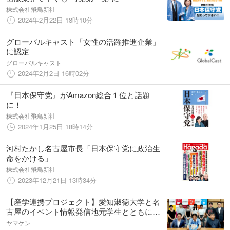
株式会社飛鳥新社
2024年2月22日 18時10分
グローバルキャスト「女性の活躍推進企業」
に認定
グローバルキャスト
2024年2月2日 16時02分
『日本保守党』がAmazon総合１位と話題
に！
株式会社飛鳥新社
2024年1月25日 18時14分
河村たかし名古屋市長「日本保守党に政治生
命をかける」
株式会社飛鳥新社
2023年12月21日 13時34分
【産学連携プロジェクト】愛知淑徳大学と名
古屋のイベント情報発信地元学生とともに創
る地域密着型・新規事業
ヤマケン