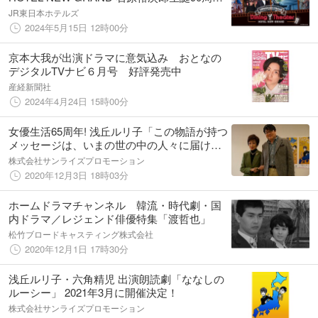
企画「栄光への5000キロ」上映 俳優 五代高
JR東日本ホテルズ
之×娯楽映画研究家 佐藤利明トークライブも
2024年5月15日 12時00分
開催
京本大我が出演ドラマに意気込み おとなの
デジタルTVナビ６月号 好評発売中
産経新聞社
2024年4月24日 15時00分
女優生活65周年! 浅丘ルリ子「この物語が持つ
メッセージは、いまの世の中の人々に届ける
べき」 浅丘ルリ子、六角精児が登壇!朗読劇
株式会社サンライズプロモーション
「ななしのルーシー」 合同取材会レポート
2020年12月3日 18時03分
ホームドラマチャンネル 韓流・時代劇・国
内ドラマ／レジェンド俳優特集「渡哲也」
松竹ブロードキャスティング株式会社
2020年12月1日 17時30分
浅丘ルリ子・六角精児 出演朗読劇「ななしの
ルーシー」 2021年3月に開催決定！
株式会社サンライズプロモーション