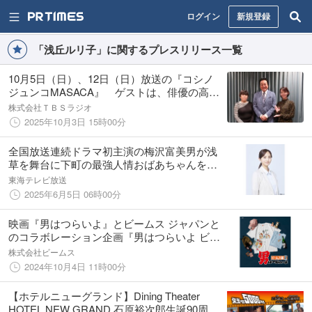
ログイン
新規登録
「浅丘ルリ子」に関するプレスリリース一覧
10月5日（日）、12日（日）放送の『コシノ
ジュンコMASACA』 ゲストは、俳優の高橋
英樹さん。
株式会社ＴＢＳラジオ
2025年10月3日 15時00分
全国放送連続ドラマ初主演の梅沢富美男が浅
草を舞台に下町の最強人情おばあちゃんを演
じる「浅草ラスボスおばあちゃん」に堀田
東海テレビ放送
茜、朝日奈央、研ナオコ、浅丘ルリ子らが個
2025年6月5日 06時00分
性豊かな様々なキャラクターで登場！！
映画『男はつらいよ』とビームス ジャパンと
のコラボレーション企画『男はつらいよ ビー
ムス篇 55周年』を発売します。
株式会社ビームス
2024年10月4日 11時00分
【ホテルニューグランド】Dining Theater
HOTEL NEW GRAND 石原裕次郎生誕90周年