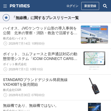
ログイン
新規登録
「無線機」に関するプレスリリース一覧
ハイオス、JVCケンウッド山形の導入事例を
公開 北米の警察・消防・救急で活躍する無
線機づくりに迫る
株式会社ハイオス
2026年7月14日 10時00分
ボイット、コムフォースと音声通話対応の動
態管理システム「ICOM CONNECT CARS」
を共同開発
ボイット株式会社
2026年7月1日 10時10分
STANDARDブランドデジタル簡易無線
VXD40BTを販売開始
株式会社CSR
2026年6月30日 07時00分
無線機であり、無線機ではない。
株式会社ベアリッジ