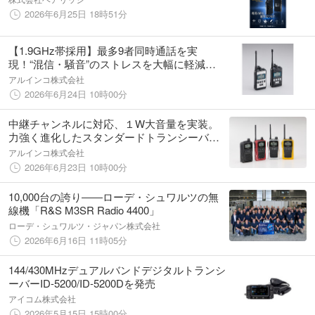
2026年6月25日 18時51分
【1.9GHz帯採用】最多9者同時通話を実
現！“混信・騒音”のストレスを大幅に軽減す
る次世代インカム「DJ-R531シリーズ
アルインコ株式会社
CROSS・9」発売のお知らせ
2026年6月24日 10時00分
中継チャンネルに対応、１W大音量を実装。
力強く進化したスタンダードトランシーバー
「DJ-PC27」発売のお知らせ
アルインコ株式会社
2026年6月23日 10時00分
10,000台の誇り――ローデ・シュワルツの無
線機「R&S M3SR Radio 4400」
ローデ・シュワルツ・ジャパン株式会社
2026年6月16日 11時05分
144/430MHzデュアルバンドデジタルトランシ
ーバーID-5200/ID-5200Dを発売
アイコム株式会社
2026年5月15日 15時00分