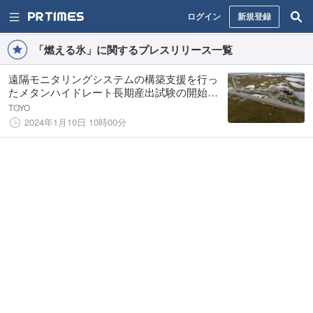
ログイン
新規登録
「燃える氷」に関するプレスリリース一覧
遠隔モニタリングシステムの構築支援を行っ
たメタンハイドレート長期産出試験の開始＜
English Follows＞
TOYO
2024年1月10日 10時00分